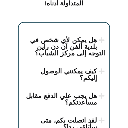
المتداولة أدناه!
هل يمكن لأي شخص في
بلدية ألفن آن دن راين
التوجه إلى مركز الشباب؟
كيف يمكنني الوصول
إليكم؟
هل يجب علي الدفع مقابل
مساعدتكم؟
لقد اتصلت بكم، متى
سأتلقى ردا؟