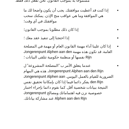
مسموحا به بموجب القانون. نحن نفعل ذلك فقط:
إذا كنت قد أعطيت موافقتك. يجب أن يكون واضحا لك ما
هي الموافقة وما هي عواقب منح الإذن. يمكنك سحب
موافقتك في أي وقت؛
إذا كان ذلك مطلوبا بموجب القانون؛
إذا احتجنا إلى تنفيذ عقد معك ؛
إذا كان علينا أداء مهمة القانون العام أو مهمة في المصلحة
العامة. قد تكون هذه مهمة Jongerenpunt Alphen aan den
Rijn نفسها أو منظمة حكومية تتلقى البيانات ؛
عندما يتعلق الأمر ب "المصلحة المشروعة" ل
Jongerenpunt Alphen aan den Rijn. هذه هي المهام
الضرورية للقيام بالعمل اليومي. Jongerenpunt Alphen aan
den Rijn يفكر دائما فيما إذا كان بإمكاننا تحقيق نفس
النتيجة ببيانات شخصية أقل. كما نقوم دائما بإجراء اختبار
خصوصية نزن فيه اهتماماتك ومصالح Jongerenpunt
Alphen aan den Rijn عند مشاركة بياناتك.