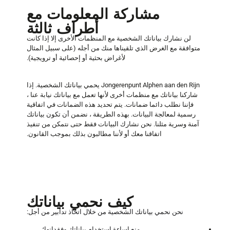
مشاركة المعلومات مع
أطراف ثالثة
لن نشارك بياناتك الشخصية مع المنظمات الأخرى إلا إذا كانت
متوافقة مع الغرض الذي تلقيناها منك من أجله (على سبيل المثال
لأغراض بحثية أو إحصائية أو ترويجية).
Jongerenpunt Alphen aan den Rijn يحمي بياناتك الشخصية. إذا
شاركنا بياناتك مع منظمات أخرى لأنها تعمل مع بياناتك نيابة عنا ،
فإننا نطلب دائما ضمانات. يتم تحديد هذه الضمانات في اتفاقية
رسمية لمعالجة البيانات. بهذه الطريقة ، نضمن أن تكون بياناتك
آمنة وسرية مثلنا. نحن نشارك البيانات فقط حتى نتمكن من تنفيذ
اتفاقنا معك أو لأننا مطالبون بذلك بموجب القانون.
كيف نحمي بياناتك
نحن نحمي بياناتك الشخصية من خلال اتخاذ تدابير من أجل:
منع إساءة استخدام بياناتك وفقدانها؛